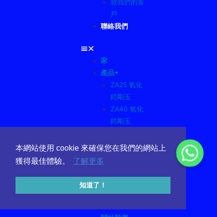
致我們的客
戶
聯絡我們
家
產品
ZA25 氧化
鋯剛玉
ZA40 氧化
鋯剛玉
66% 鋯英砂
66% 鋯英粉
本網站使用 cookie 來確保您在我們的網站上
65%鋯英砂
獲得最佳體驗。
了解更多
65% 鋯英粉
鋯英砂
知道了！
矽酸鋯珠
消息