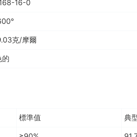
168-16-0
600°
9.03克/摩爾
色的
標準值
典
≥90%
91.