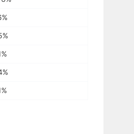
6%
5%
1%
4%
1%