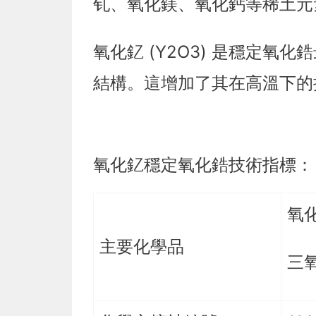
钆、氧化鎂、氧化鈣等稀土元
氧化釔 (Y2O3) 是穩定
結構。這增加了其在高溫下的
氧化釔穩定氧化鋯技術指標：
氧化
主要化學品
三氧