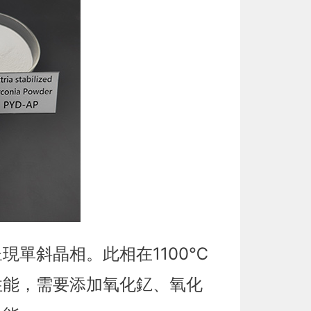
單斜晶相。此相在1100℃
性能，需要添加氧化釔、氧化