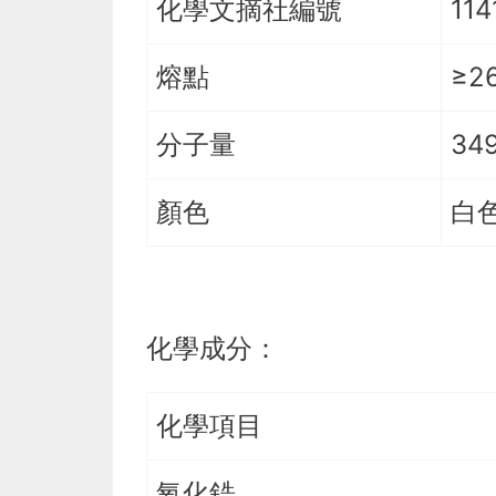
化學文摘社編號
114
熔點
≥2
分子量
34
顏色
白
化學成分：
化學項目
氧化鋯