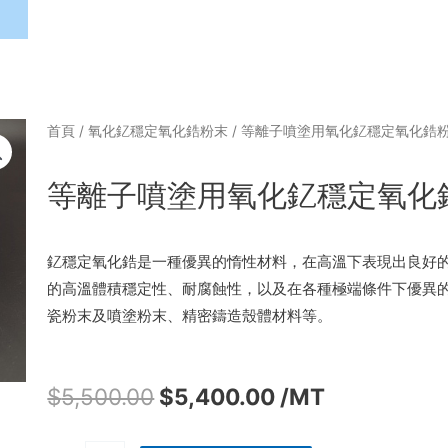
首頁
/
氧化釔穩定氧化鋯粉末
/ 等離子噴塗用氧化釔穩定氧化鋯
等離子噴塗用氧化釔穩定氧化
釔穩定氧化鋯是一種優異的惰性材料，在高溫下表現出良好
的高溫體積穩定性、耐腐蝕性，以及在各種極端條件下優異
瓷粉末及噴塗粉末、精密鑄造殼體材料等。
$
5,500.00
$
5,400.00
/MT