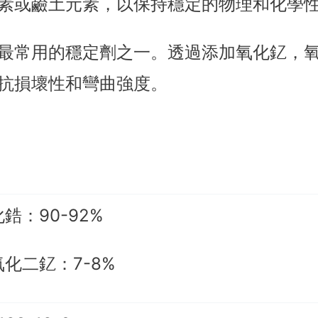
素或鹼土元素，以保持穩定的物理和化學
氧化鋯最常用的穩定劑之一。透過添加氧化釔
抗損壞性和彎曲強度。
鋯：90-92%
化二釔：7-8%